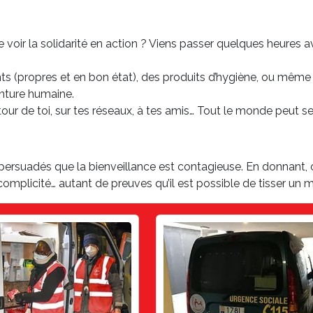
e voir la solidarité en action ? Viens passer quelques heures av
nts (propres et en bon état), des produits d’hygiène, ou même
enture humaine.
utour de toi, sur tes réseaux, à tes amis… Tout le monde peut s
ersuadés que la bienveillance est contagieuse. En donnant, o
mplicité… autant de preuves qu’il est possible de tisser un m