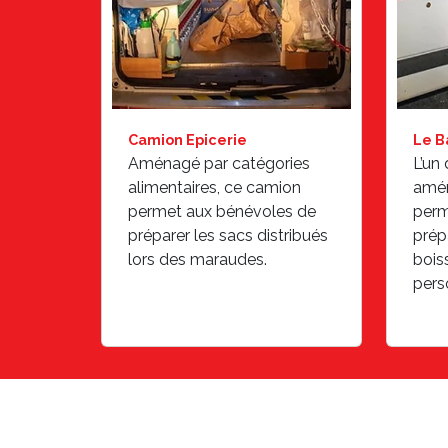
Camion Epicerie
Le B
Aménagé par catégories
L’un
alimentaires, ce camion
amén
permet aux bénévoles de
perm
préparer les sacs distribués
prép
lors des maraudes.
bois
pers