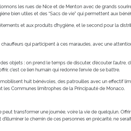
illonnons les rues de Nice et de Menton avec de grands sourir
ène bien utiles et des “Sacs de vie” qui permettent aux bénéfi
êtements et aux produits d’hygiène, et le second pour la distr
chauffeurs qui participent à ces maraudes, avec une attention
des objets : on prend le temps de discuter, d’écouter l’autre,
rir, c’est ce lien humain qui redonne l’envie de se battre.
obilisent huit bénévoles, des patrouilles avec un effectif li
nent les Communes limitrophes de la Principauté de Monaco.
 peut transformer une journée, voire la vie de quelqu’un. Offrir 
t d’illuminer le chemin de ces personnes en précarité, ne serai